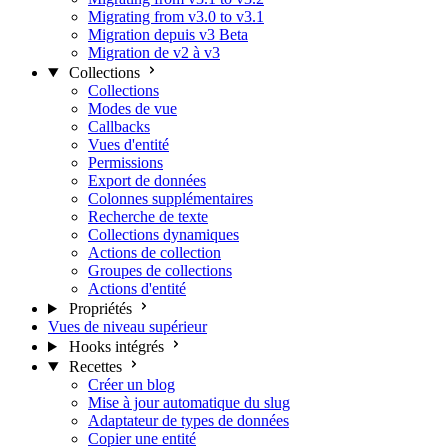
Migrating from v3.0 to v3.1
Migration depuis v3 Beta
Migration de v2 à v3
Collections
Collections
Modes de vue
Callbacks
Vues d'entité
Permissions
Export de données
Colonnes supplémentaires
Recherche de texte
Collections dynamiques
Actions de collection
Groupes de collections
Actions d'entité
Propriétés
Vues de niveau supérieur
Hooks intégrés
Recettes
Créer un blog
Mise à jour automatique du slug
Adaptateur de types de données
Copier une entité