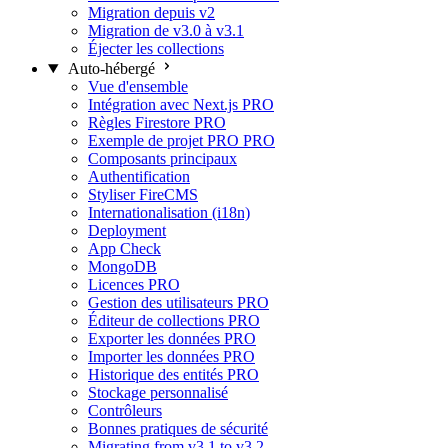
Migration depuis v2
Migration de v3.0 à v3.1
Éjecter les collections
Auto-hébergé
Vue d'ensemble
Intégration avec Next.js
PRO
Règles Firestore
PRO
Exemple de projet PRO
PRO
Composants principaux
Authentification
Styliser FireCMS
Internationalisation (i18n)
Deployment
App Check
MongoDB
Licences
PRO
Gestion des utilisateurs
PRO
Éditeur de collections
PRO
Exporter les données
PRO
Importer les données
PRO
Historique des entités
PRO
Stockage personnalisé
Contrôleurs
Bonnes pratiques de sécurité
Migrating from v3.1 to v3.2