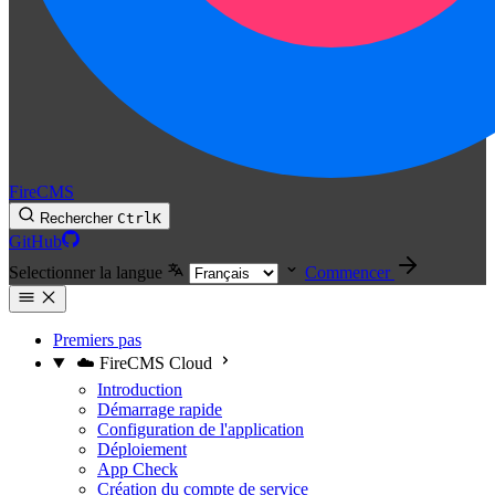
FireCMS
Rechercher
Ctrl
K
GitHub
Selectionner la langue
Commencer
Premiers pas
☁️ FireCMS Cloud
Introduction
Démarrage rapide
Configuration de l'application
Déploiement
App Check
Création du compte de service