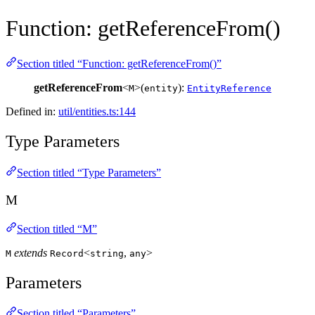
Function: getReferenceFrom()
Section titled “Function: getReferenceFrom()”
getReferenceFrom
<
>(
):
M
entity
EntityReference
Defined in:
util/entities.ts:144
Type Parameters
Section titled “Type Parameters”
M
Section titled “M”
extends
<
,
>
M
Record
string
any
Parameters
Section titled “Parameters”