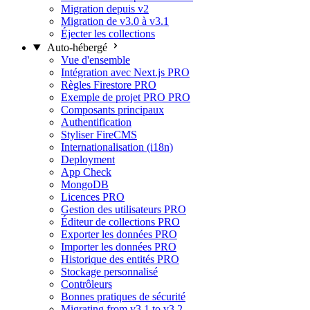
Migration depuis v2
Migration de v3.0 à v3.1
Éjecter les collections
Auto-hébergé
Vue d'ensemble
Intégration avec Next.js
PRO
Règles Firestore
PRO
Exemple de projet PRO
PRO
Composants principaux
Authentification
Styliser FireCMS
Internationalisation (i18n)
Deployment
App Check
MongoDB
Licences
PRO
Gestion des utilisateurs
PRO
Éditeur de collections
PRO
Exporter les données
PRO
Importer les données
PRO
Historique des entités
PRO
Stockage personnalisé
Contrôleurs
Bonnes pratiques de sécurité
Migrating from v3.1 to v3.2