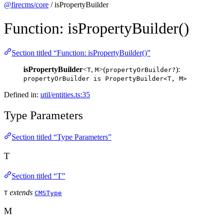
@firecms/core
/ isPropertyBuilder
Function: isPropertyBuilder()
Section titled “Function: isPropertyBuilder()”
isPropertyBuilder
<
,
>(
):
T
M
propertyOrBuilder?
propertyOrBuilder is PropertyBuilder<T, M>
Defined in:
util/entities.ts:35
Type Parameters
Section titled “Type Parameters”
T
Section titled “T”
extends
T
CMSType
M