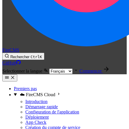
FireCMS
Rechercher
Ctrl
K
GitHub
Selectionner la langue
Commencer
Premiers pas
☁️ FireCMS Cloud
Introduction
Démarrage rapide
Configuration de l'application
Déploiement
App Check
Création du compte de service