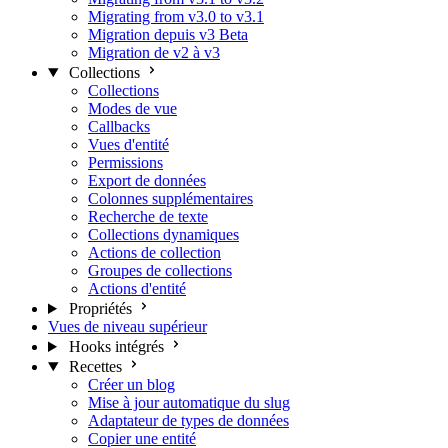
Migrating from v3.0 to v3.1
Migration depuis v3 Beta
Migration de v2 à v3
Collections
Collections
Modes de vue
Callbacks
Vues d'entité
Permissions
Export de données
Colonnes supplémentaires
Recherche de texte
Collections dynamiques
Actions de collection
Groupes de collections
Actions d'entité
Propriétés
Vues de niveau supérieur
Hooks intégrés
Recettes
Créer un blog
Mise à jour automatique du slug
Adaptateur de types de données
Copier une entité