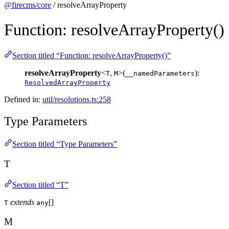
@firecms/core
/ resolveArrayProperty
Function: resolveArrayProperty()
Section titled “Function: resolveArrayProperty()”
resolveArrayProperty
<
,
>(
):
T
M
__namedParameters
ResolvedArrayProperty
Defined in:
util/resolutions.ts:258
Type Parameters
Section titled “Type Parameters”
T
Section titled “T”
extends
[]
T
any
M