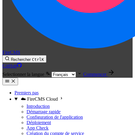
FireCMS
Rechercher
Ctrl
K
GitHub
Selectionner la langue
Commencer
Premiers pas
☁️ FireCMS Cloud
Introduction
Démarrage rapide
Configuration de l'application
Déploiement
App Check
Création du compte de service