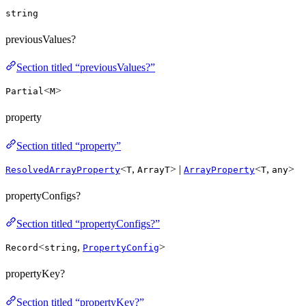
string
previousValues?
Section titled “previousValues?”
<
>
Partial
M
property
Section titled “property”
<
,
> |
<
,
>
ResolvedArrayProperty
T
ArrayT
ArrayProperty
T
any
propertyConfigs?
Section titled “propertyConfigs?”
<
,
>
Record
string
PropertyConfig
propertyKey?
Section titled “propertyKey?”