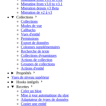
Migrating from v3.0 to v3.1
Migration depuis v3 Beta
Migration de v2 à v3
Collections
Collections
Modes de vue
Callbacks
Vues d'entité
Permissions
Export de données
Colonnes supplémentaires
Recherche de texte
Collections dynamiques
Actions de collection
Groupes de collections
Actions d'entité
Propriétés
Vues de niveau supérieur
Hooks intégrés
Recettes
Créer un blog
Mise à jour automatique du slug
Adaptateur de types de données
Copier une entité