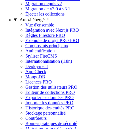
Migration depuis v2
Migration de v3.0 à v3.1
Éjecter les collections
Auto-hébergé
Vue d'ensemble
Intégration avec Next.js
PRO
Règles Firestore
PRO
Exemple de projet PRO
PRO
Composants principaux
Authentification
Styliser FireCMS
Internationalisation (i18n)
Deployment
App Check
MongoDB
Licences
PRO
Gestion des utilisateurs
PRO
Éditeur de collections
PRO
Exporter les données
PRO
Importer les données
PRO
Historique des entités
PRO
Stockage personnalisé
Contrôleurs
Bonnes pratiques de sécurité
Migrating from v3.1 to v3.2