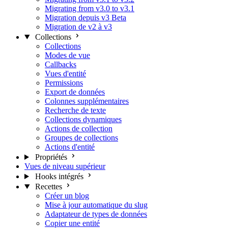
Migrating from v3.0 to v3.1
Migration depuis v3 Beta
Migration de v2 à v3
Collections
Collections
Modes de vue
Callbacks
Vues d'entité
Permissions
Export de données
Colonnes supplémentaires
Recherche de texte
Collections dynamiques
Actions de collection
Groupes de collections
Actions d'entité
Propriétés
Vues de niveau supérieur
Hooks intégrés
Recettes
Créer un blog
Mise à jour automatique du slug
Adaptateur de types de données
Copier une entité