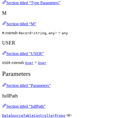
Section titled “Type Parameters”
M
Section titled “M”
extends
<
,
> =
M
Record
string
any
any
USER
Section titled “USER”
extends
=
USER
User
User
Parameters
Section titled “Parameters”
fullPath
Section titled “fullPath”
<
>
DataSourceTableControllerProps
M