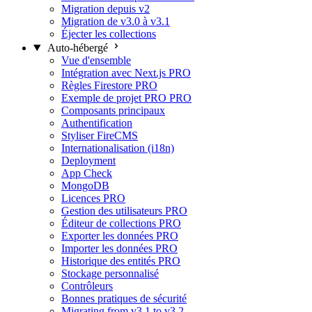
Migration depuis v2
Migration de v3.0 à v3.1
Éjecter les collections
Auto-hébergé
Vue d'ensemble
Intégration avec Next.js
PRO
Règles Firestore
PRO
Exemple de projet PRO
PRO
Composants principaux
Authentification
Styliser FireCMS
Internationalisation (i18n)
Deployment
App Check
MongoDB
Licences
PRO
Gestion des utilisateurs
PRO
Éditeur de collections
PRO
Exporter les données
PRO
Importer les données
PRO
Historique des entités
PRO
Stockage personnalisé
Contrôleurs
Bonnes pratiques de sécurité
Migrating from v3.1 to v3.2