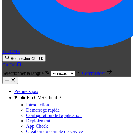
FireCMS
Rechercher
Ctrl
K
GitHub
Selectionner la langue
Commencer
Premiers pas
☁️ FireCMS Cloud
Introduction
Démarrage rapide
Configuration de l'application
Déploiement
App Check
Création du compte de service