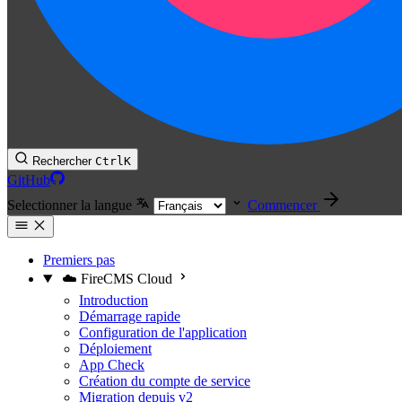
Rechercher
Ctrl
K
GitHub
Selectionner la langue
Commencer
Premiers pas
☁️ FireCMS Cloud
Introduction
Démarrage rapide
Configuration de l'application
Déploiement
App Check
Création du compte de service
Migration depuis v2