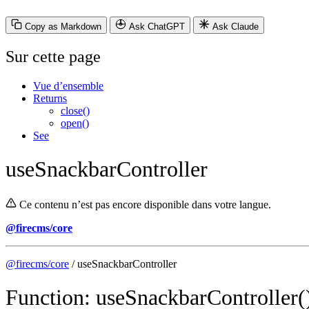
Copy as Markdown
Ask ChatGPT
Ask Claude
Sur cette page
Vue d’ensemble
Returns
close()
open()
See
useSnackbarController
Ce contenu n’est pas encore disponible dans votre langue.
@firecms/core
@firecms/core
/ useSnackbarController
Function: useSnackbarController(