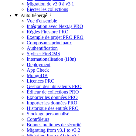
Migration de v3.0 à v3.1
Éjecter les collections
Auto-hébergé
Vue d'ensemble
Intégration avec Next.js
PRO
Règles Firestore
PRO
Exemple de projet PRO
PRO
Composants principaux
Authentification
Styliser FireCMS
Internationalisation (i18n)
Deployment
App Check
MongoDB
Licences
PRO
Gestion des utilisateurs
PRO
Éditeur de collections
PRO
Exporter les données
PRO
Importer les données
PRO
Historique des entités
PRO
Stockage personnalisé
Contrôleurs
Bonnes pratiques de sécurité
Migrating from v3.1 to v3.2
Migrating from v3.0 to v3.1