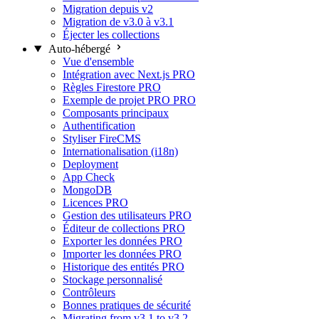
Migration depuis v2
Migration de v3.0 à v3.1
Éjecter les collections
Auto-hébergé
Vue d'ensemble
Intégration avec Next.js
PRO
Règles Firestore
PRO
Exemple de projet PRO
PRO
Composants principaux
Authentification
Styliser FireCMS
Internationalisation (i18n)
Deployment
App Check
MongoDB
Licences
PRO
Gestion des utilisateurs
PRO
Éditeur de collections
PRO
Exporter les données
PRO
Importer les données
PRO
Historique des entités
PRO
Stockage personnalisé
Contrôleurs
Bonnes pratiques de sécurité
Migrating from v3.1 to v3.2