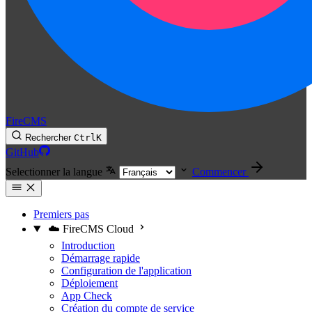
FireCMS
Rechercher
Ctrl
K
GitHub
Selectionner la langue
Commencer
Premiers pas
☁️ FireCMS Cloud
Introduction
Démarrage rapide
Configuration de l'application
Déploiement
App Check
Création du compte de service