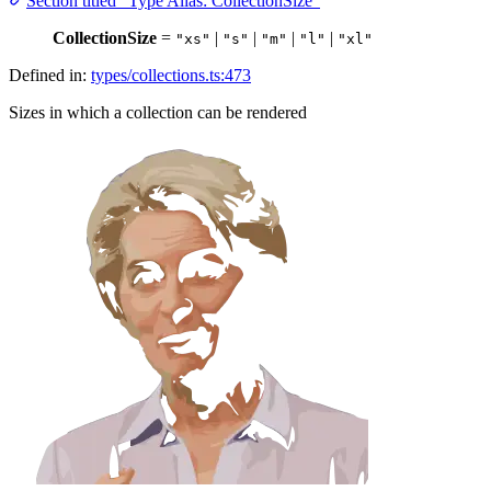
Section titled “Type Alias: CollectionSize”
CollectionSize
=
|
|
|
|
"xs"
"s"
"m"
"l"
"xl"
Defined in:
types/collections.ts:473
Sizes in which a collection can be rendered