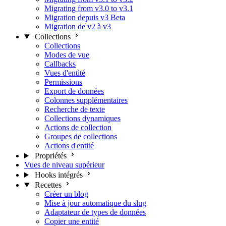
Migrating from v3.0 to v3.1
Migration depuis v3 Beta
Migration de v2 à v3
Collections
Collections
Modes de vue
Callbacks
Vues d'entité
Permissions
Export de données
Colonnes supplémentaires
Recherche de texte
Collections dynamiques
Actions de collection
Groupes de collections
Actions d'entité
Propriétés
Vues de niveau supérieur
Hooks intégrés
Recettes
Créer un blog
Mise à jour automatique du slug
Adaptateur de types de données
Copier une entité