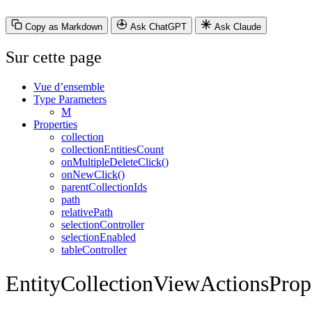
Copy as Markdown
Ask ChatGPT
Ask Claude
Sur cette page
Vue d’ensemble
Type Parameters
M
Properties
collection
collectionEntitiesCount
onMultipleDeleteClick()
onNewClick()
parentCollectionIds
path
relativePath
selectionController
selectionEnabled
tableController
EntityCollectionViewActionsProp