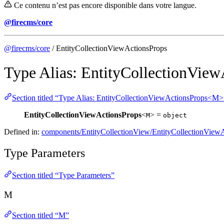
Ce contenu n’est pas encore disponible dans votre langue.
@firecms/core
@firecms/core
/ EntityCollectionViewActionsProps
Type Alias: EntityCollectionVi
Section titled “Type Alias: EntityCollectionViewActionsProps<M>
EntityCollectionViewActionsProps
<
> =
M
object
Defined in:
components/EntityCollectionView/EntityCollectionViewA
Type Parameters
Section titled “Type Parameters”
M
Section titled “M”