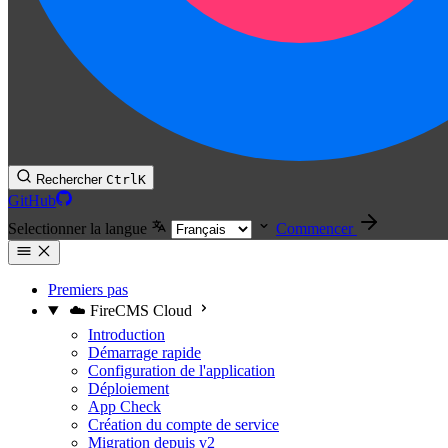
Rechercher
Ctrl
K
GitHub
Selectionner la langue
Commencer
Premiers pas
☁️ FireCMS Cloud
Introduction
Démarrage rapide
Configuration de l'application
Déploiement
App Check
Création du compte de service
Migration depuis v2