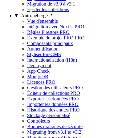
Migration de v3.0 à v3.1
Éjecter les collections
Auto-hébergé
Vue d'ensemble
Intégration avec Next.js
PRO
Règles Firestore
PRO
Exemple de projet PRO
PRO
Composants principaux
Authentification
Styliser FireCMS
Internationalisation (i18n)
Deployment
App Check
MongoDB
Licences
PRO
Gestion des utilisateurs
PRO
Éditeur de collections
PRO
Exporter les données
PRO
Importer les données
PRO
Historique des entités
PRO
Stockage personnalisé
Contrôleurs
Bonnes pratiques de sécurité
Migrating from v3.1 to v3.2
Migrating from v3.0 to v3.1