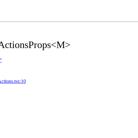
ewActionsProps<M>
”
ctions.tsx:10