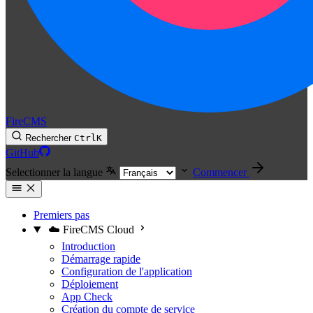
FireCMS
Rechercher
Ctrl
K
GitHub
Selectionner la langue
Commencer
Premiers pas
☁️ FireCMS Cloud
Introduction
Démarrage rapide
Configuration de l'application
Déploiement
App Check
Création du compte de service