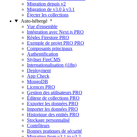
Migration depuis v2
Migration de v3.0 à v3.1
Éjecter les collections
Auto-hébergé
Vue d'ensemble
Intégration avec Next.js
PRO
Règles Firestore
PRO
Exemple de projet PRO
PRO
Composants principaux
Authentification
Styliser FireCMS
Internationalisation (i18n)
Deployment
App Check
MongoDB
Licences
PRO
Gestion des utilisateurs
PRO
Éditeur de collections
PRO
Exporter les données
PRO
Importer les données
PRO
Historique des entités
PRO
Stockage personnalisé
Contrôleurs
Bonnes pratiques de sécurité
Migrating from v3.1 to v3.2