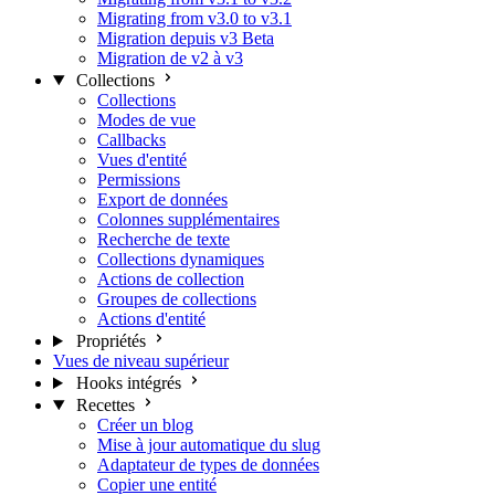
Migrating from v3.0 to v3.1
Migration depuis v3 Beta
Migration de v2 à v3
Collections
Collections
Modes de vue
Callbacks
Vues d'entité
Permissions
Export de données
Colonnes supplémentaires
Recherche de texte
Collections dynamiques
Actions de collection
Groupes de collections
Actions d'entité
Propriétés
Vues de niveau supérieur
Hooks intégrés
Recettes
Créer un blog
Mise à jour automatique du slug
Adaptateur de types de données
Copier une entité