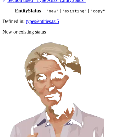
Section titled “Type Alias: EntityStatus”
EntityStatus
=
|
|
"new"
"existing"
"copy"
Defined in:
types/entities.ts:5
New or existing status