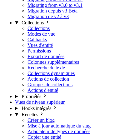
Migrating from v3.0 to v3.1
Migration depuis v3 Beta
Migration de v2 à v3
Collections
Collections
Modes de vue
Callbacks
Vues d'entité
Permissions
Export de données
Colonnes supplémentaires
Recherche de texte
Collections dynamiques
Actions de collection
Groupes de collections
Actions d'entité
Propriétés
Vues de niveau supérieur
Hooks intégrés
Recettes
Créer un blog
Mise à jour automatique du slug
Adaptateur de types de données
Copier une entité