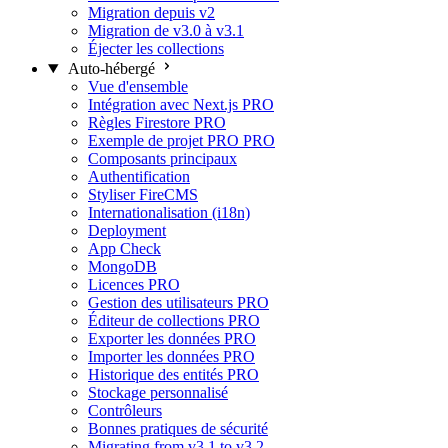
Migration depuis v2
Migration de v3.0 à v3.1
Éjecter les collections
Auto-hébergé
Vue d'ensemble
Intégration avec Next.js
PRO
Règles Firestore
PRO
Exemple de projet PRO
PRO
Composants principaux
Authentification
Styliser FireCMS
Internationalisation (i18n)
Deployment
App Check
MongoDB
Licences
PRO
Gestion des utilisateurs
PRO
Éditeur de collections
PRO
Exporter les données
PRO
Importer les données
PRO
Historique des entités
PRO
Stockage personnalisé
Contrôleurs
Bonnes pratiques de sécurité
Migrating from v3.1 to v3.2