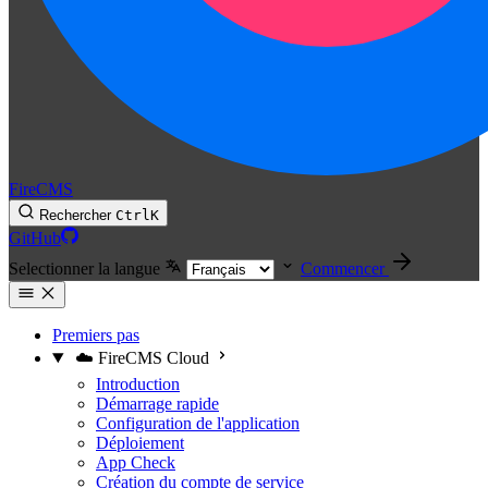
FireCMS
Rechercher
Ctrl
K
GitHub
Selectionner la langue
Commencer
Premiers pas
☁️ FireCMS Cloud
Introduction
Démarrage rapide
Configuration de l'application
Déploiement
App Check
Création du compte de service