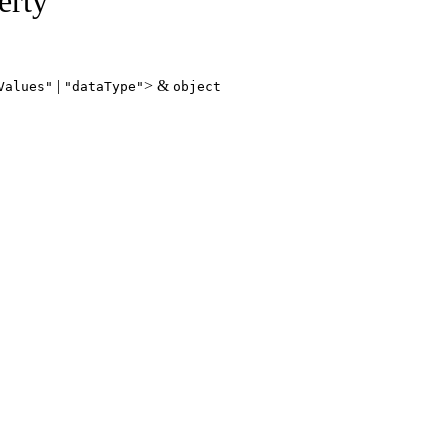
erty
|
> &
Values"
"dataType"
object