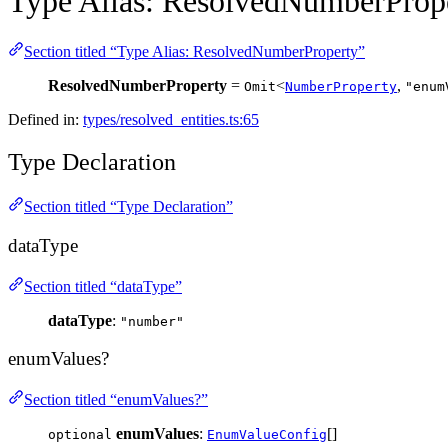
Type Alias: ResolvedNumberProp
Section titled “Type Alias: ResolvedNumberProperty”
ResolvedNumberProperty
=
<
,
Omit
NumberProperty
"enum
Defined in:
types/resolved_entities.ts:65
Type Declaration
Section titled “Type Declaration”
dataType
Section titled “dataType”
dataType
:
"number"
enumValues?
Section titled “enumValues?”
enumValues
:
[]
optional
EnumValueConfig