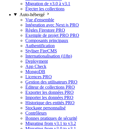
Migration de v3.0 à v3.1
Éjecter les collections
Auto-hébergé
Vue d'ensemble
Intégration avec Next.js
PRO
Règles Firestore
PRO
Exemple de projet PRO
PRO
Composants principaux
Authentification
Styliser FireCMS
Internationalisation (i18n)
Deployment
App Check
MongoDB
Licences
PRO
Gestion des utilisateurs
PRO
Éditeur de collections
PRO
Exporter les données
PRO
Importer les données
PRO
Historique des entités
PRO
Stockage personnalisé
Contrôleurs
Bonnes pratiques de sécurité
Migrating from v3.1 to v3.2
Migrating from v3.0 to v3.1