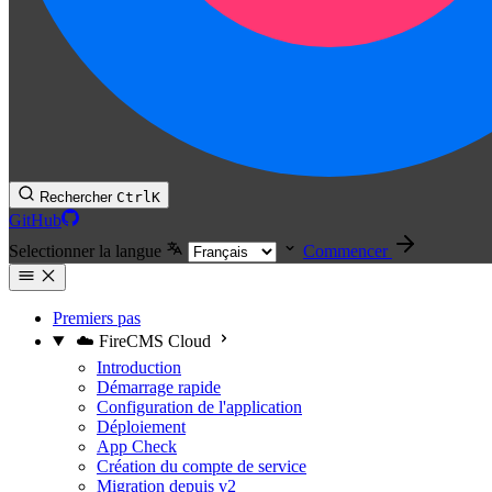
Rechercher
Ctrl
K
GitHub
Selectionner la langue
Commencer
Premiers pas
☁️ FireCMS Cloud
Introduction
Démarrage rapide
Configuration de l'application
Déploiement
App Check
Création du compte de service
Migration depuis v2